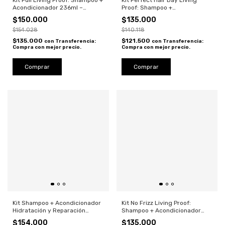
Kit Full Living Proof: Shampoo +
Kit Perfect Hair Day Living
Acondicionador 236ml –
Proof: Shampoo +
Volumen y Cuerpo
Acondicionador 236ml –
$150.000
$135.000
Cabello Saludable
$154.028
$140.118
$135.000
$121.500
con
Transferencia:
con
Transferencia:
Compra con mejor precio.
Compra con mejor precio.
Kit Shampoo + Acondicionador
Kit No Frizz Living Proof:
Hidratación y Reparación
Shampoo + Acondicionador
Capilar Restore 236 ml - Living
236ml – Control y Suavidad
$154.000
$135.000