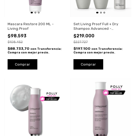
Mascara Restore 200 ML -
Set Living Proof Full + Dry
Living Proof
Shampoo Advanced -
Shampoo, Acondicionador y
$98.593
$219.000
Shampoo en Seco para
$108.452
Volumen y Cabello Fresco
$227.727
$88.733,70
$197.100
con
Transferencia:
con
Transferencia:
Compra con mejor precio.
Compra con mejor precio.