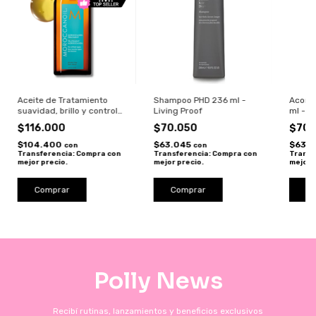
Aceite de Tratamiento
Shampoo PHD 236 ml -
Acond
suavidad, brillo y control
Living Proof
ml - L
de frizz Moroccanoil 100 ml
$116.000
$70.050
$70.
$104.400
$63.045
$63.
con
con
Transferencia: Compra con
Transferencia: Compra con
Transf
mejor precio.
mejor precio.
mejor 
Polly News
Recibí rutinas, lanzamientos y beneficios exclusivos