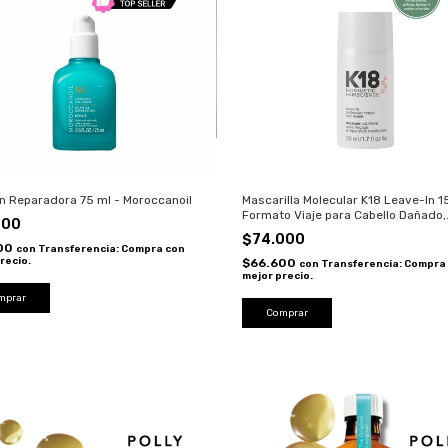
ón Reparadora 75 ml - Moroccanoil
Mascarilla Molecular K18 Leave-In 1
Formato Viaje para Cabello Dañado,
000
Decolorado y Quebradizo
$74.000
300
con
Transferencia: Compra con
recio.
$66.600
con
Transferencia: Compra
mejor precio.