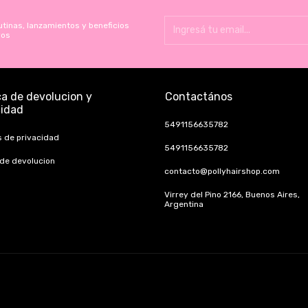
utinas, lanzamientos y beneficios
vos
ca de devolucion y
Contactános
cidad
5491156635782
s de privacidad
5491156635782
 de devolucion
contacto@pollyhairshop.com
Virrey del Pino 2166, Buenos Aires,
Argentina