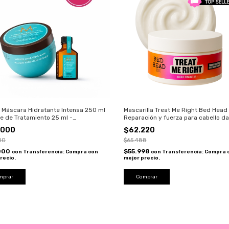
Máscara Hidratante Intensa 250 ml
Mascarilla Treat Me Right Bed Head 
te de Tratamiento 25 ml -
Reparación y fuerza para cabello d
anoil
.000
$62.220
00
$65.488
000
$55.998
con
Transferencia: Compra con
con
Transferencia: Compra 
recio.
mejor precio.