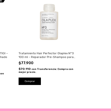
TIGI –
Tratamiento Hair Perfector Olaplex N°3
añado
100 ml - Reparador Pre-Shampoo para
Cabello Dañado y Decolorado
$77.900
$70.110
con
Transferencia: Compra con
mejor precio.
con