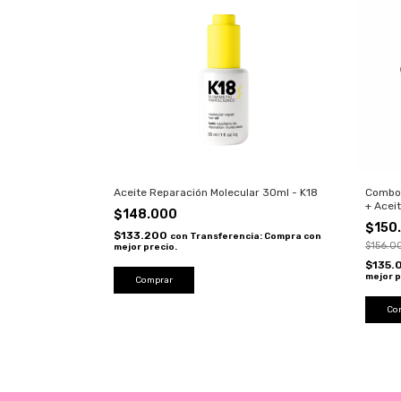
Aceite Reparación Molecular 30ml - K18
Combo 
+ Acei
$148.000
Morocc
$150
$133.200
con
Transferencia: Compra con
$156.0
mejor precio.
$135.
mejor p