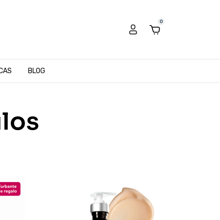
0
CAS
BLOG
ulos