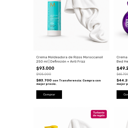
Crema Moldeadora de Rizos Moroccanoil
Crema 
250 ml | Definición + Anti Frizz
Bed He
Rulos 
$93.000
$49.
$105.000
$65.70
$83.700
$44.
con
Transferencia: Compra con
mejor precio.
mejor p