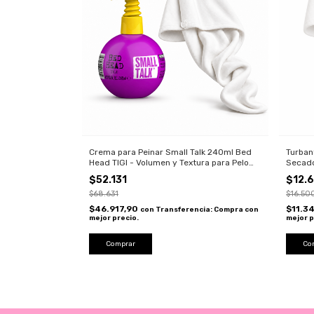
Crema para Peinar Small Talk 240ml Bed
Turban
Head TIGI - Volumen y Textura para Pelo
Secado
Fino
de Pel
$52.131
$12.
$68.631
$16.50
$46.917,90
$11.3
con
Transferencia: Compra con
mejor precio.
mejor p
Co