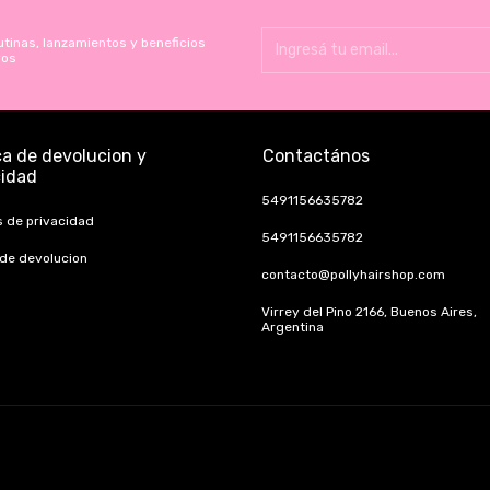
utinas, lanzamientos y beneficios
vos
ca de devolucion y
Contactános
cidad
5491156635782
s de privacidad
5491156635782
 de devolucion
contacto@pollyhairshop.com
Virrey del Pino 2166, Buenos Aires,
Argentina