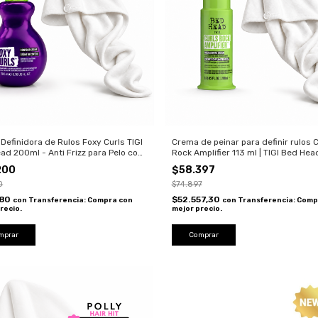
Definidora de Rulos Foxy Curls TIGI
Crema de peinar para definir rulos C
ad 200ml - Anti Frizz para Pelo con
Rock Amplifier 113 ml | TIGI Bed Hea
y Ondas
200
$58.397
0
$74.897
280
$52.557,30
con
Transferencia: Compra con
con
Transferencia: Comp
recio.
mejor precio.