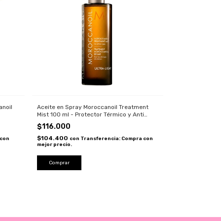
anoil
Aceite en Spray Moroccanoil Treatment
Mist 100 ml - Protector Térmico y Anti
Frizz para Pelo Fino
$116.000
$104.400
 con
con
Transferencia: Compra con
mejor precio.